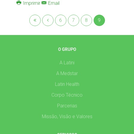
Imprimir
Email
6
7
8
9
O GRUPO
A Latini
A Medstar
Latin Health
Corpo Técnico
Parcerias
Missão, Visão e Valores