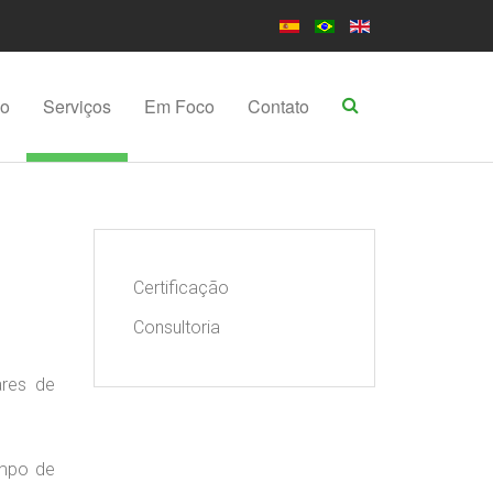
po
Serviços
Em Foco
Contato
Certificação
Consultoria
ares de
empo de