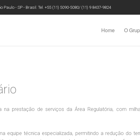
 Paulo - SP - Brasil. Tel. +55 (11) 5090-5080/ (11) 9 8437-9824
Home
O Gru
ário
 na prestação de serviços da Área Regulatória, com milh
 equipe técnica especializada, permitindo a redução do t