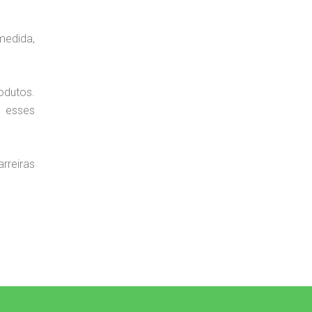
medida,
dutos.
a esses
rreiras