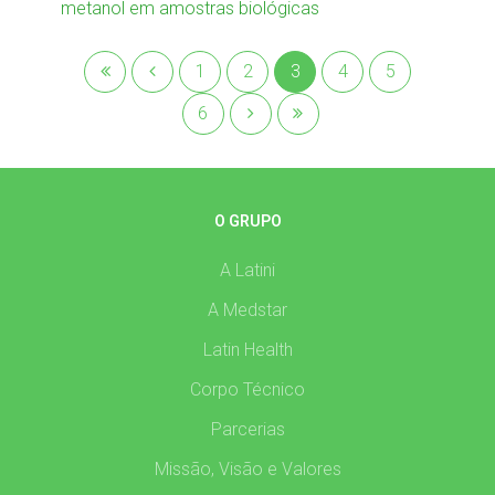
metanol em amostras biológicas
1
2
3
4
5
6
O GRUPO
A Latini
A Medstar
Latin Health
Corpo Técnico
Parcerias
Missão, Visão e Valores