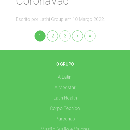
CoronaVac
Escrito por Latini Group em
10 Março 2022
.
1
2
3
O GRUPO
A Latini
A Medstar
Latin Health
Corpo Técnico
Parcerias
Missão, Visão e Valores