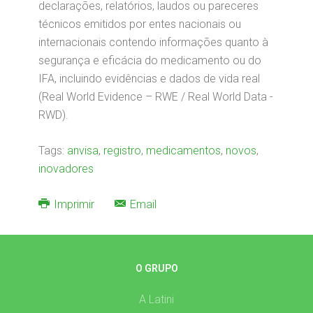
declarações, relatórios, laudos ou pareceres
técnicos emitidos por entes nacionais ou
internacionais contendo informações quanto à
segurança e eficácia do medicamento ou do
IFA, incluindo evidências e dados de vida real
(Real World Evidence – RWE / Real World Data -
RWD).
Tags:
anvisa
,
registro
,
medicamentos
,
novos
,
inovadores
Imprimir
Email
O GRUPO
A Latini