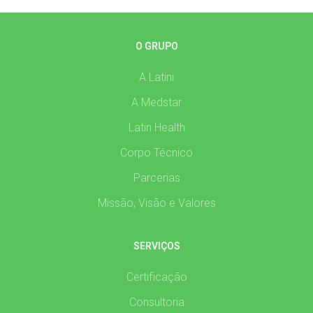
O GRUPO
A Latini
A Medstar
Latin Health
Corpo Técnico
Parcerias
Missão, Visão e Valores
SERVIÇOS
Certificação
Consultoria