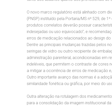
O novo marco regulatório está alinhado com dive
(PNSP) instituído pela Portaria/MS nº 529, de 1
produtos correlatos deverão possuir característ
indesejadas ou uso equivocado”; e recomendaç
erros de medicação relacionados ao design do 
Dentre as principais mudanças trazidas pelos 
seringas de vidro ou outro recipiente de embal
administração parenteral, acondicionadas em rec
indeléveis, que permitem o contraste de cores 
a mitigar a ocorrência de erros de medicação e,
Outro importante avanço das normas é a adoção 
similaridade fonética ou gráfica, por meio do 
Outra alteração na rotulagem dos medicamentos é
para a consolidação da imagem institucional d