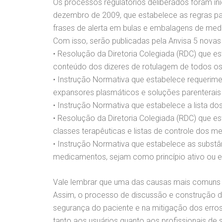
Os processos regulatórios deliberados foram ini
dezembro de 2009, que estabelece as regras par
frases de alerta em bulas e embalagens de me
Com isso, serão publicadas pela Anvisa 5 novas
• Resolução da Diretoria Colegiada (RDC) que e
conteúdo dos dizeres de rotulagem de todos os
• Instrução Normativa que estabelece requerimen
expansores plasmáticos e soluções parenterai
• Instrução Normativa que estabelece a lista d
• Resolução da Diretoria Colegiada (RDC) que 
classes terapêuticas e listas de controle dos 
• Instrução Normativa que estabelece as substân
medicamentos, sejam como princípio ativo ou ex
Vale lembrar que uma das causas mais comuns d
Assim, o processo de discussão e construção da
segurança do paciente e na mitigação dos erro
tanto aos usuários quanto aos profissionais de 