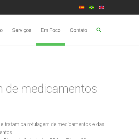
po
Serviços
Em Foco
Contato
gem de medicamentos
que tratam da rotulagem de medicamentos e das
entos.