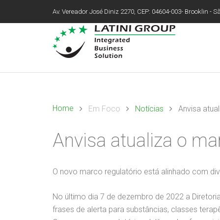
Av. Vereador José Diniz 2270, CEP: 04604-003- Brooklin - São
Home
Em Foco
Notícias
Anvisa atua
Anvisa atualiza o m
O novo marco regulatório está alinhado com diver
No último dia 7 de dezembro de 2022 a Diretor
frases de alerta para substâncias, classes ter