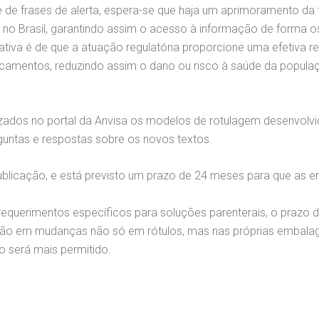
de frases de alerta, espera-se que haja um aprimoramento da 
o Brasil, garantindo assim o acesso à informação de forma ost
ativa é de que a atuação regulatória proporcione uma efetiva
icamentos, reduzindo assim o dano ou risco à saúde da popula
zados no portal da Anvisa os modelos de rotulagem desenvolvido
ntas e respostas sobre os novos textos.
ublicação, e está previsto um prazo de 24 meses para que as
 requerimentos específicos para soluções parenterais, o praz
carão em mudanças não só em rótulos, mas nas próprias embala
 será mais permitido.