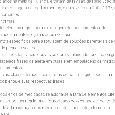
ciados há mais de 10 anos, e tratam da revisão da Resolução de
a a rotulagem de medicamentos, e da revisão da RDC nº 137, d
dicamentos.
 normas:
stabelece as regras para a rotulagem de medicamentos, definind
 medicamentos regularizados no Brasil
tos específicos para a rotulagem de soluções parenterais de gr
s de pequeno volume
os insumos farmacêuticos ativos com similaridade fonética ou 
estabelece frases de alerta em bulas e em embalagens de med
medicamentos
cias, classes terapêuticas e listas de controle que necessitam
cipiente, e suas respectivas frases
os erros de medicação relaciona-se à falta de elementos dif
s propostas regulatórias foi norteado pelo estabelecimento d
s de administração dos medicamentos, mediante o fornecimento
saúde.