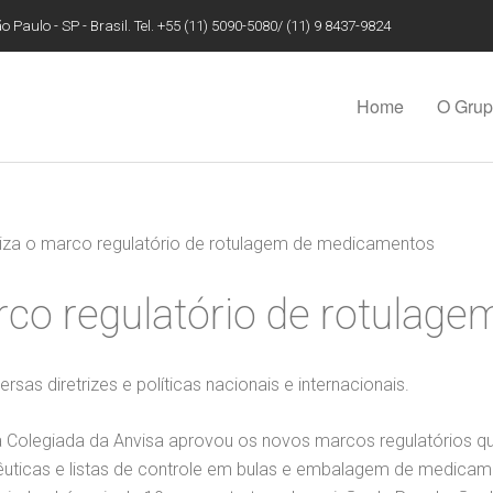
 Paulo - SP - Brasil. Tel. +55 (11) 5090-5080/ (11) 9 8437-9824
Home
O Gru
liza o marco regulatório de rotulagem de medicamentos
arco regulatório de rotula
sas diretrizes e políticas nacionais e internacionais.
ia Colegiada da Anvisa aprovou os novos marcos regulatórios 
apêuticas e listas de controle em bulas e embalagem de medicam