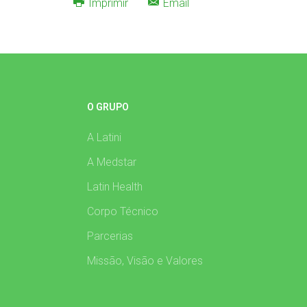
Imprimir
Email
O GRUPO
A Latini
A Medstar
Latin Health
Corpo Técnico
Parcerias
Missão, Visão e Valores