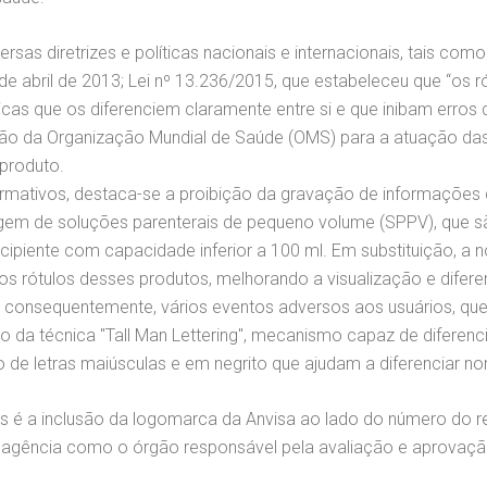
rsas diretrizes e políticas nacionais e internacionais, tais c
º de abril de 2013; Lei nº 13.236/2015, que estabeleceu que “os
icas que os diferenciem claramente entre si e que inibam erros
ão da Organização Mundial de Saúde (OMS) para a atuação das
produto.
normativos, destaca-se a proibição da gravação de informações
agem de soluções parenterais de pequeno volume (SPPV), que s
ipiente com capacidade inferior a 100 ml. Em substituição, a n
nos rótulos desses produtos, melhorando a visualização e difer
 consequentemente, vários eventos adversos aos usuários, que 
da técnica "Tall Man Lettering", mecanismo capaz de diferenc
uso de letras maiúsculas e em negrito que ajudam a diferencia
 a inclusão da logomarca da Anvisa ao lado do número do regis
a agência como o órgão responsável pela avaliação e aprovaçã