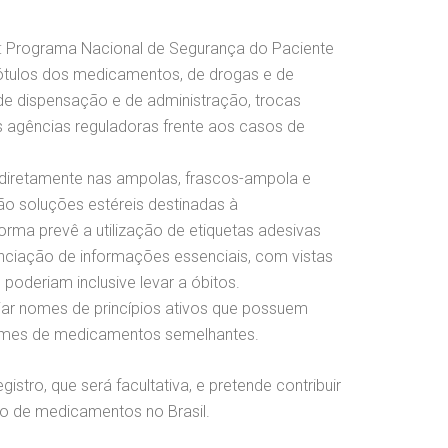
omo: Programa Nacional de Segurança do Paciente
 rótulos dos medicamentos, de drogas e de
 de dispensação e de administração, trocas
 agências reguladoras frente aos casos de
 diretamente nas ampolas, frascos-ampola e
ão soluções estéreis destinadas à
orma prevê a utilização de etiquetas adesivas
enciação de informações essenciais, com vistas
poderiam inclusive levar a óbitos.
iar nomes de princípios ativos que possuem
r nomes de medicamentos semelhantes.
tro, que será facultativa, e pretende contribuir
o de medicamentos no Brasil.