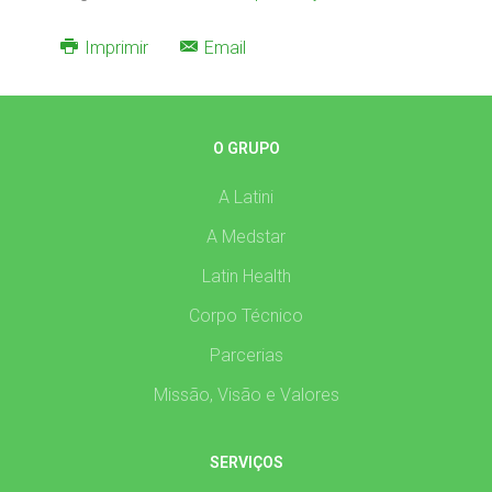
Imprimir
Email
O GRUPO
A Latini
A Medstar
Latin Health
Corpo Técnico
Parcerias
Missão, Visão e Valores
SERVIÇOS