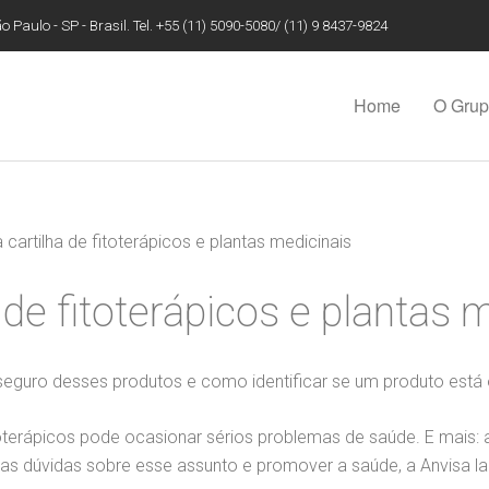
 Paulo - SP - Brasil. Tel. +55 (11) 5090-5080/ (11) 9 8437-9824
Home
O Gru
 cartilha de fitoterápicos e plantas medicinais
 de fitoterápicos e plantas 
seguro desses produtos e como identificar se um produto está 
erápicos pode ocasionar sérios problemas de saúde. E mais: 
 as dúvidas sobre esse assunto e promover a saúde, a Anvisa l