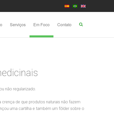
po
Serviços
Em Foco
Contato
medicinais
ou não regularizado.
a crença de que produtos naturais não fazem
ançou uma cartilha e também um fôlder sobre o