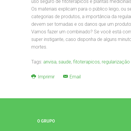
uso seguro de fitoterápicos e plantas medicinais
Os materiais explicam para o público leigo, ou s
categorias de produtos, a importância da regula
devem ser tomadas e os danos que um produto i
Vamos fazer um combinado? Se você está com pr
super instigante, caso disponha de alguns minuto
mortes.
Tags:
anvisa
,
saude
,
fitoterapicos
,
regularização
Imprimir
Email
O GRUPO