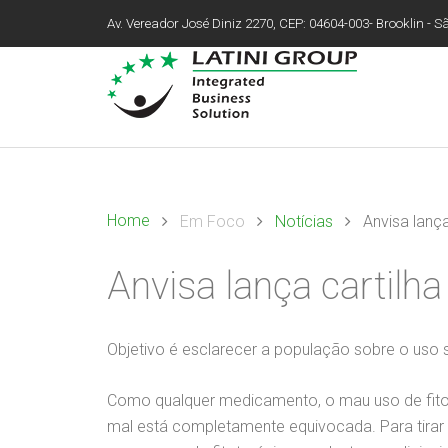
Av. Vereador José Diniz 2270, CEP: 04604-003- Brooklin - São
Home
Em Foco
Notícias
Anvisa lança
Anvisa lança cartilha
Objetivo é esclarecer a população sobre o uso 
Como qualquer medicamento, o mau uso de fitot
mal está completamente equivocada. Para tirar