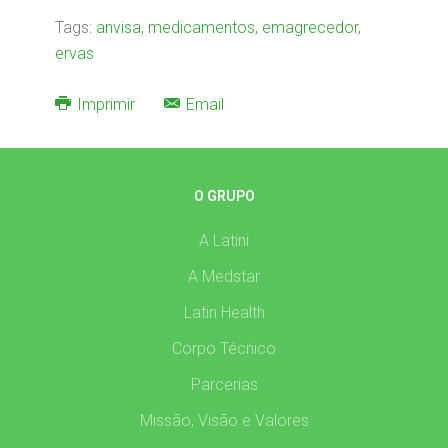
Tags:
anvisa
,
medicamentos
,
emagrecedor
,
ervas
Imprimir
Email
O GRUPO
A Latini
A Medstar
Latin Health
Corpo Técnico
Parcerias
Missão, Visão e Valores