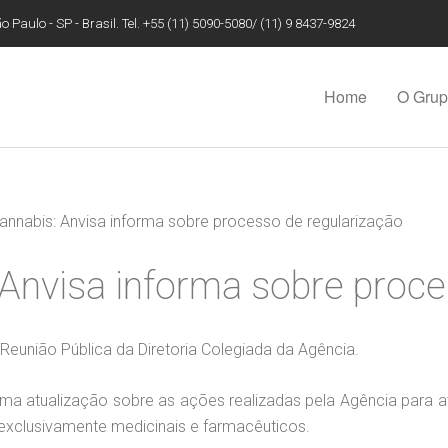
 Paulo - SP - Brasil. Tel. +55 (11) 5090-5080/ (11) 9 8437-9824
Home
O Gru
Cannabis: Anvisa informa sobre processo de regularização
 Anvisa informa sobre proce
 Reunião Pública da Diretoria Colegiada da Agência.
 uma atualização sobre as ações realizadas pela Agência para a
 exclusivamente medicinais e farmacêuticos.