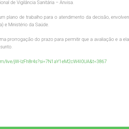
nal de Vigilância Sanitária – Anvisa.
m plano de trabalho para o atendimento da decisão, envolve
a) e Ministério da Saúde.
 uma prorrogação do prazo para permitir que a avaliação e a
sunto.
com/live/jW-lzFh8r4s?si=7N1aY1eM2cW4I0UA&t=3867