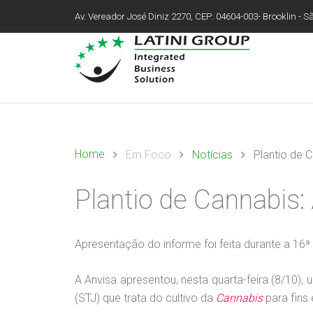
Av. Vereador José Diniz 2270, CEP: 04604-003- Brooklin - São
Home
Em Foco
Notícias
Plantio de 
Plantio de Cannabis:
Apresentação do informe foi feita durante a 16ª
A Anvisa apresentou, nesta quarta-feira (8/10),
(STJ) que trata do cultivo da
Cannabis
para fins