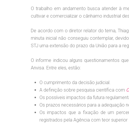
O trabalho em andamento busca atender à men
cultivar e comercializar o cânhamo industrial de
De acordo com o diretor relator do tema, Thia
minuta inicial não conseguiu contemplar, devid
STJ uma extensão do prazo da União para a re
O informe indicou alguns questionamentos qu
Anvisa. Entre eles, estão:
O cumprimento da decisão judicial.
A definição sobre pesquisa científica com
C
Os possíveis impactos da futura regulamenta
Os prazos necessários para a adequação no
Os impactos que a fixação de um percen
registrados pela Agência com teor superior 