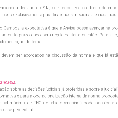
cionada decisão do STJ, que reconheceu o direito de impor
stinado exclusivamente para finalidades medicinais e industriais
go Campos, a expectativa é que a Anvisa possa avançar na pr
o ao curto prazo dado para regulamentar a questão. Para isso
gulamentação do tema.
e devem ser abordados na discussão da norma e que já est
annabis
.
ção sobre as decisões judiciais já proferidas e sobre a judicial
rmativa e para a operacionalização interna da norma proposta
tual máximo de THC (tetrahidrocanabinol) pode ocasiona
a esse percentual.