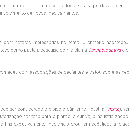
 percentual de THC é um dos pontos centrais que devem ser an
senvolvimento de novos medicamentos.
os com setores interessados no tema. O primeiro aconteceu
o teve como pauta a pesquisa com a planta
Cannabis sativa
e o
conteceu com associações de pacientes e tratou sobre as nec
de ser considerado proibido o cânhamo industrial (
hemp
), v
utorização sanitária para o plantio, o cultivo, a industrializa
a a fins exclusivamente medicinais e/ou farmacêuticos atrela