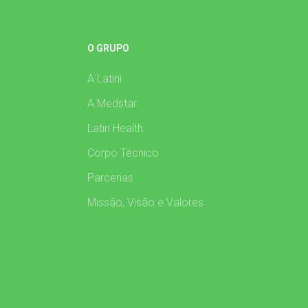
O GRUPO
A Latini
A Medstar
Latin Health
Corpo Técnico
Parcerias
Missão, Visão e Valores