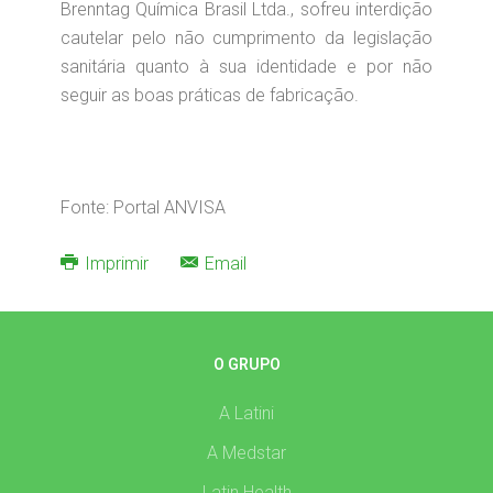
Brenntag Química Brasil Ltda., sofreu interdição
cautelar pelo não cumprimento da legislação
sanitária quanto à sua identidade e por não
seguir as boas práticas de fabricação.
Fonte: Portal ANVISA
Imprimir
Email
O GRUPO
A Latini
A Medstar
Latin Health