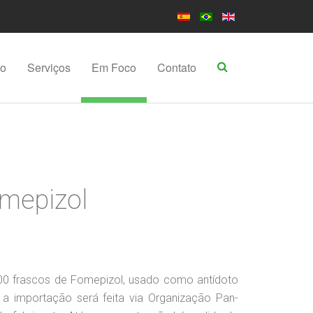
po
Serviços
Em Foco
Contato
omepizol
.600 frascos de Fomepizol, usado como antídoto
 a importação será feita via Organização Pan-