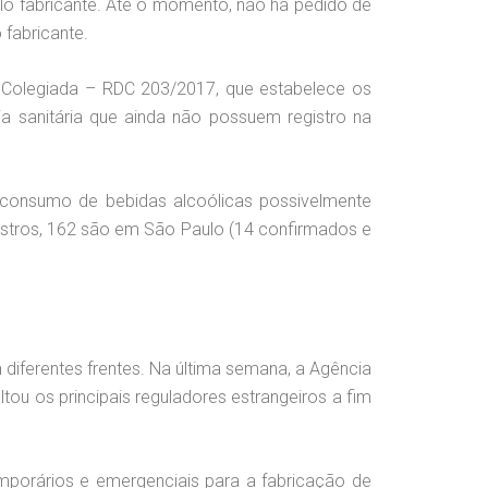
lo fabricante. Até o momento, não há pedido de
o fabricante.
a Colegiada – RDC 203/2017, que estabelece os
ia sanitária que ainda não possuem registro na
consumo de bebidas alcoólicas possivelmente
gistros, 162 são em São Paulo (14 confirmados e
 diferentes frentes. Na última semana, a Agência
ou os principais reguladores estrangeiros a fim
porários e emergenciais para a fabricação de