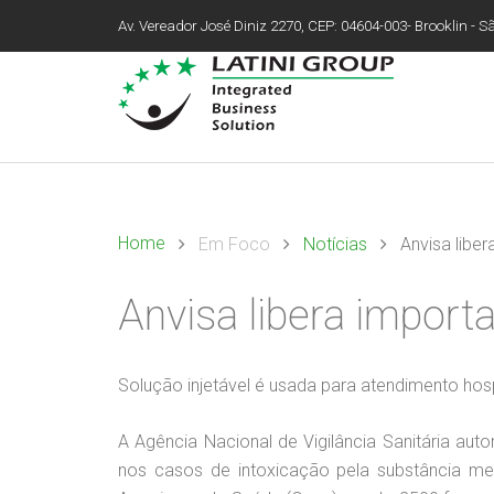
Av. Vereador José Diniz 2270, CEP: 04604-003- Brooklin - São
Home
Em Foco
Notícias
Anvisa libe
Anvisa libera import
Solução injetável é usada para atendimento hos
A Agência Nacional de Vigilância Sanitária au
nos casos de intoxicação pela substância met