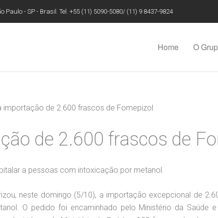
 Paulo - SP - Brasil. Tel. +55 (11) 5090-5080/ (11) 9 8437-9824
Home
O Gru
ra importação de 2.600 frascos de Fomepizol
ação de 2.600 frascos de F
pitalar a pessoas com intoxicação por metanol.
torizou, neste domingo (5/10), a importação excepcional de 2
anol. O pedido foi encaminhado pelo Ministério da Saúde e