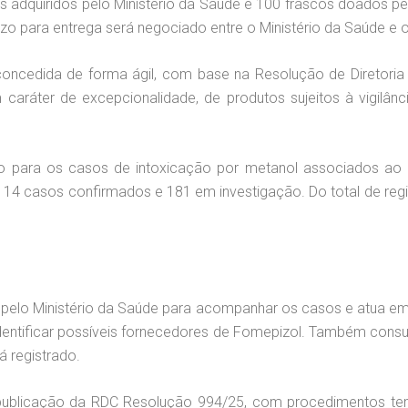
 adquiridos pelo Ministério da Saúde e 100 frascos doados pe
azo para entrega será negociado entre o Ministério da Saúde e 
concedida de forma ágil, com base na Resolução de Diretori
caráter de excepcionalidade, de produtos sujeitos à vigilânc
 para os casos de intoxicação por metanol associados ao 
ão 14 casos confirmados e 181 em investigação. Do total de re
a pelo Ministério da Saúde para acompanhar os casos e atua em
ntificar possíveis fornecedores de Fomepizol. Também consult
á registrado.
 publicação da RDC Resolução 994/25, com procedimentos tem