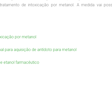
 ao tratamento de intoxicação por metanol. A medida vai po
oxicação por metanol
nal para aquisição de antídoto para metanol
e etanol farmacêutico