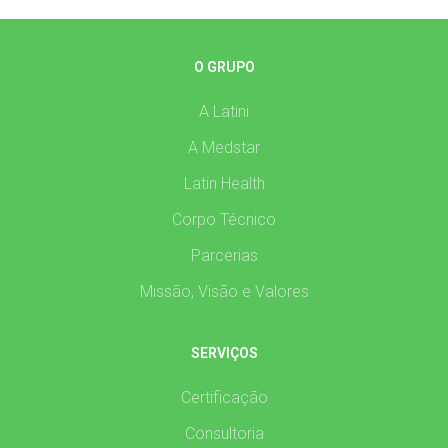
O GRUPO
A Latini
A Medstar
Latin Health
Corpo Técnico
Parcerias
Missão, Visão e Valores
SERVIÇOS
Certificação
Consultoria