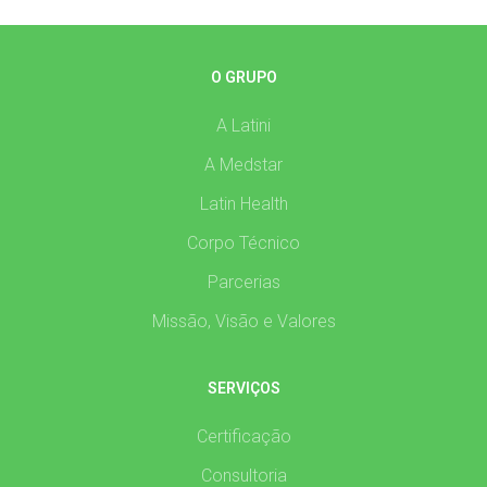
O GRUPO
A Latini
A Medstar
Latin Health
Corpo Técnico
Parcerias
Missão, Visão e Valores
SERVIÇOS
Certificação
Consultoria