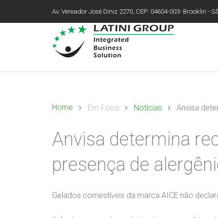
Av. Vereador José Diniz 2270, CEP: 04604-003- Brooklin - São
Home
Em Foco
Notícias
Anvisa dete
Anvisa determina re
presença de alergên
Gelados comestíveis da marca AICE não decla