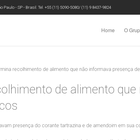
 Paulo - SP - Brasil. Tel. +55 (11) 5090-5080/ (11) 9 8437-9824
Home
O Gru
rmina recolhimento de alimento que não informava presença de
colhimento de alimento que
icos
ravam presença do corante tartrazina e de amendoim em sua 