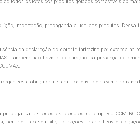
to de todos os lotes dos produtos gelados comestíveis da ma
ibuição, importação, propaganda e uso dos produtos. Dessa
sência da declaração do corante tartrazina por extenso na 
. Também não havia a declaração da presença de amendoi
CHOCOMAX.
lergênicos é obrigatória e tem o objetivo de prevenir consumi
 propaganda de todos os produtos da empresa COMÉRCIO 
via, por meio do seu site, indicações terapêuticas e aleg