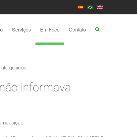
po
Serviços
Em Foco
Contato
 alergênicos
 não informava
composição.