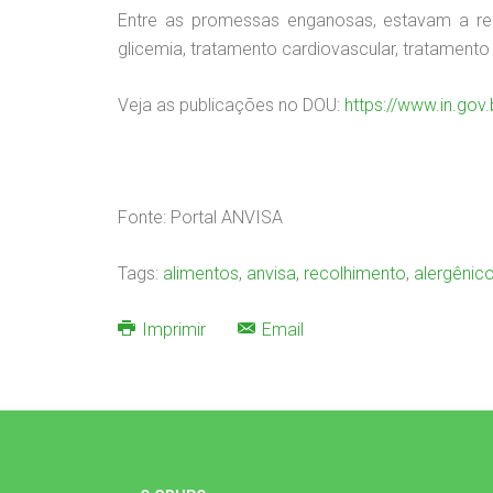
Entre as promessas enganosas, estavam a red
glicemia, tratamento cardiovascular, tratamento 
Veja as publicações no DOU:
https://www.in.gov
Fonte: Portal ANVISA
Tags:
alimentos
,
anvisa
,
recolhimento
,
alergênic
Imprimir
Email