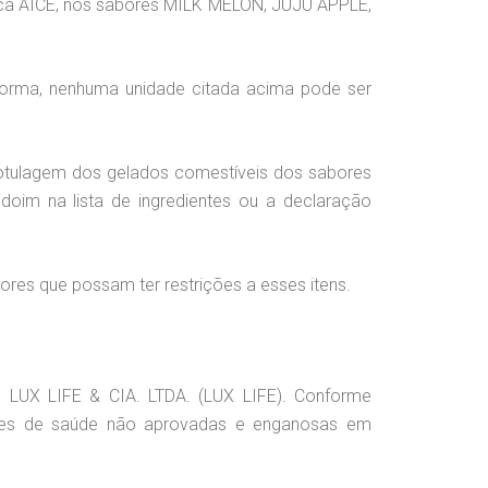
rca AICE, nos sabores MILK MELON, JUJU APPLE,
 forma, nenhuma unidade citada acima pode ser
rotulagem dos gelados comestíveis dos sabores
m na lista de ingredientes ou a declaração
dores que possam ter restrições a esses itens.
LUX LIFE & CIA. LTDA. (LUX LIFE). Conforme
ações de saúde não aprovadas e enganosas em