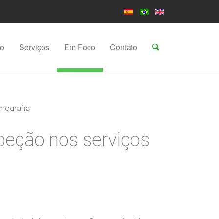
po
Serviços
Em Foco
Contato
amografia
speção nos serviços