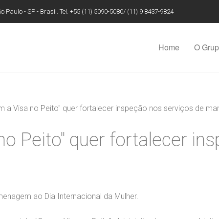
 Paulo - SP - Brasil. Tel. +55 (11) 5090-5080/ (11) 9 8437-9824
Home
O Gru
m a Visa no Peito" quer fortalecer inspeção nos serviços de m
no Peito" quer fortalecer in
menagem ao Dia Internacional da Mulher.