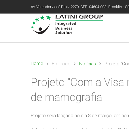
Av. Vereador José Diniz 2270, CEP: 04604-003- Brooklin - São
Home
Em Foco
Notícias
Projeto "Co
Projeto "Com a Visa 
de mamografia
Projeto será lançado no dia 8 de março, em ho