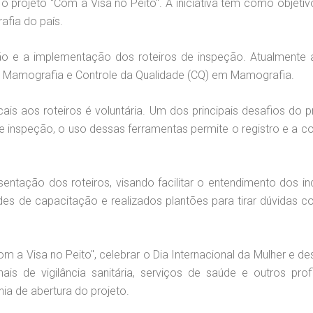
), o projeto "Com a Visa no Peito". A iniciativa tem como objeti
afia do país.
ção e a implementação dos roteiros de inspeção. Atualmente a 
em Mamografia e Controle da Qualidade (CQ) em Mamografia.
ais aos roteiros é voluntária. Um dos principais desafios do p
e inspeção, o uso dessas ferramentas permite o registro e a 
sentação dos roteiros, visando facilitar o entendimento dos 
s de capacitação e realizados plantões para tirar dúvidas com
m a Visa no Peito", celebrar o Dia Internacional da Mulher e 
ais de vigilância sanitária, serviços de saúde e outros pr
nia de abertura do projeto.