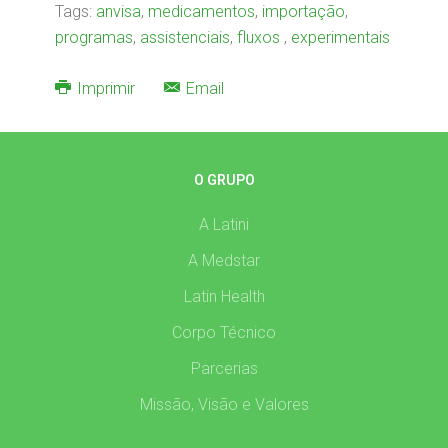
Tags:
anvisa
,
medicamentos
,
importação
,
programas
,
assistenciais
,
fluxos
,
experimentais
Imprimir
Email
O GRUPO
A Latini
A Medstar
Latin Health
Corpo Técnico
Parcerias
Missão, Visão e Valores