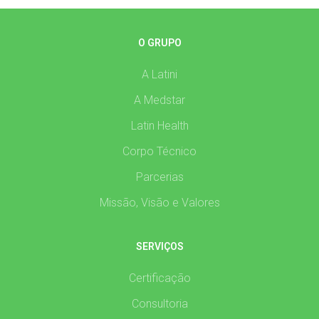
O GRUPO
A Latini
A Medstar
Latin Health
Corpo Técnico
Parcerias
Missão, Visão e Valores
SERVIÇOS
Certificação
Consultoria