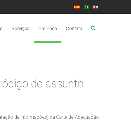
po
Serviços
Em Foco
Contato
código de assunto
entação de informações) da Carta de Adequação