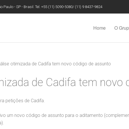
 Paulo - SP - Brasil. Tel. +55 (11) 5090-5080/ (11) 9 8437-9824
Home
O Gru
álise otimizada de Cadifa tem novo código de assunto
imizada de Cadifa tem novo 
a petições de Cadifa.
 ativo um novo código de assunto para o aditamento (complem
a).