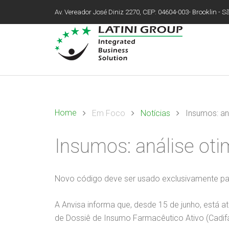
Av. Vereador José Diniz 2270, CEP: 04604-003- Brooklin - São
Home
Em Foco
Notícias
Insumos: an
Insumos: análise ot
Novo código deve ser usado exclusivamente par
A Anvisa informa que, desde 15 de junho, está
de Dossiê de Insumo Farmacêutico Ativo (Cadif