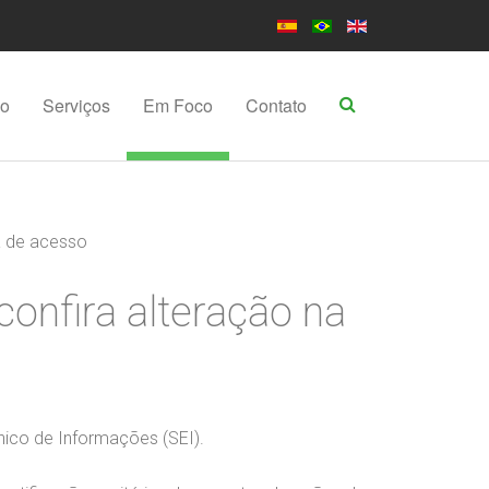
po
Serviços
Em Foco
Contato
a de acesso
confira alteração na
nico de Informações (SEI).