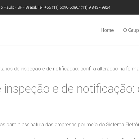
 Paulo - SP - Brasil. Tel. +55 (11) 5090-5080/ (11) 9 8437-9824
Home
O Gru
tários de inspeção e de notificação: confira alteração na form
 inspeção e de notificação: 
os para a assinatura das empresas por meio do Sistema Eletrô