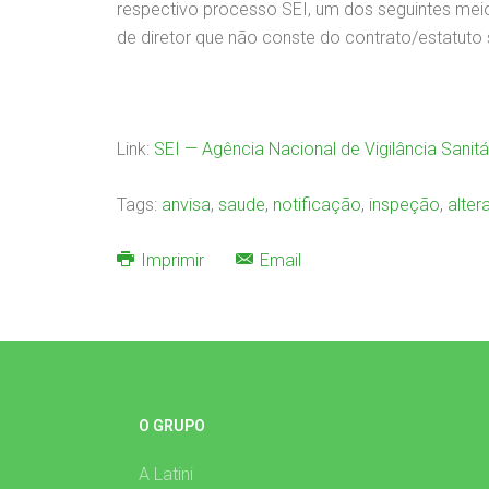
respectivo processo SEI, um dos seguintes meios
de diretor que não conste do contrato/estatuto
Link:
SEI — Agência Nacional de Vigilância Sanitá
Tags:
anvisa
,
saude
,
notificação
,
inspeção
,
alter
Imprimir
Email
O GRUPO
A Latini