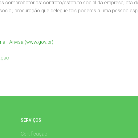
 comprobatórios: contrato/estatuto social da empresa; ata de e
 social; procuração que delegue tais poderes a uma pessoa espe
ria - Anvisa (www.gov.br)
ação
SERVIÇOS
Certificação