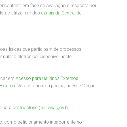
 encontram em fase de avaliação e resposta por
erão utilizar um dos
canais da Central de
oas físicas que participam de processos
mulário eletrônico, disponível neste
licar em
Acesso para Usuários Externos
 Externo
. Vá até o final da página, acesse “Clique
e para
protocolosei@anvisa.gov.br
.
o, como peticionamento intercorrente no