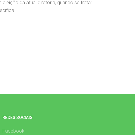
leição da atual diretoria, quando se tratar
cífica.
REDES SOCIAIS
Facebook