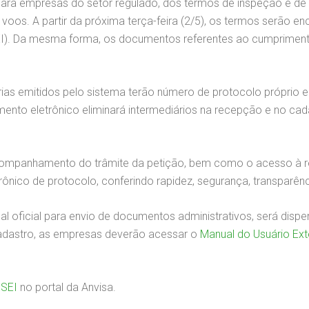
ara empresas do setor regulado, dos termos de inspeção e de 
 voos. A partir da próxima terça-feira (2/5), os termos serão 
EI). Da mesma forma, os documentos referentes ao cumpriment
rias emitidos pelo sistema terão número de protocolo próprio 
amento eletrônico eliminará intermediários na recepção e no c
r acompanhamento do trâmite da petição, bem como o acesso à 
rônico de protocolo, conferindo rapidez, segurança, transparê
l oficial para envio de documentos administrativos, será di
cadastro, as empresas deverão acessar o
Manual do Usuário Ext
 SEI
no portal da Anvisa.