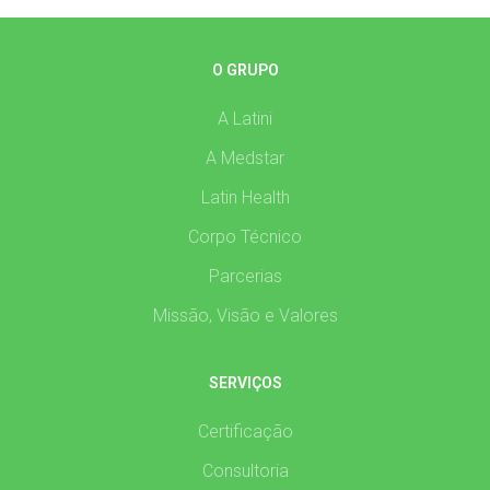
O GRUPO
A Latini
A Medstar
Latin Health
Corpo Técnico
Parcerias
Missão, Visão e Valores
SERVIÇOS
Certificação
Consultoria