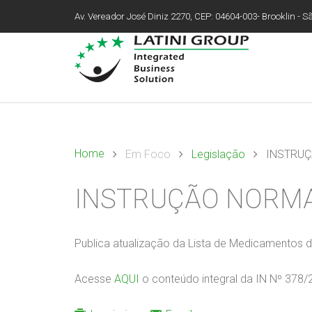
Av. Vereador José Diniz 2270, CEP: 04604-003- Brooklin - São
Home
Em Foco
Legislação
INSTRUÇÃ
INSTRUÇÃO NORMATI
Publica atualização da Lista de Medicamentos d
Acesse
AQUI
o conteúdo integral da IN Nº 378/