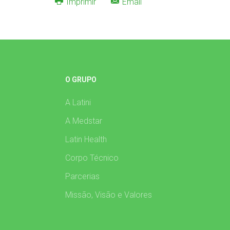
Imprimir
Email
O GRUPO
A Latini
A Medstar
Latin Health
Corpo Técnico
Parcerias
Missão, Visão e Valores