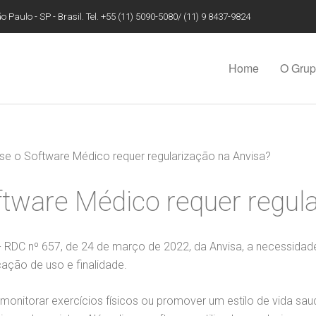
 Paulo - SP - Brasil. Tel. +55 (11) 5090-5080/ (11) 9 8437-9824
Home
O Gru
e o Software Médico requer regularização na Anvisa?
tware Médico requer regula
- RDC nº 657, de 24 de março de 2022, da Anvisa, a necessida
ação de uso e finalidade.
monitorar exercícios físicos ou promover um estilo de vida sau