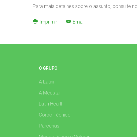
Para mais detalhes sobre o assunto, consulte no
Imprimir
Email
O GRUPO
A Latini
A Medstar
Latin Health
Corpo Técnico
Parcerias
Missão, Visão e Valores