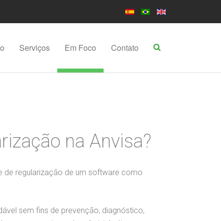
po
Serviços
Em Foco
Contato
rização na Anvisa?
de de regularização de um software como
dável sem fins de prevenção, diagnóstico,