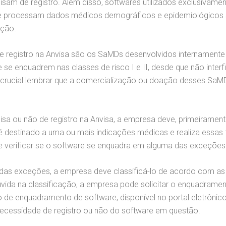
isam de registro. Além disso, softwares utilizados exclusivame
ue processam dados médicos demográficos e epidemiológicos se
ação.
 registro na Anvisa são os SaMDs desenvolvidos internamente 
 que se enquadrem nas classes de risco I e II, desde que não int
é crucial lembrar que a comercialização ou doação desses SaM
sa ou não de registro na Anvisa, a empresa deve, primeiramente
e é destinado a uma ou mais indicações médicas e realiza essas
e verificar se o software se enquadra em alguma das exceçõe
s exceções, a empresa deve classificá-lo de acordo com as r
úvida na classificação, a empresa pode solicitar o enquadra
 de enquadramento de software, disponível no portal eletrônic
necessidade de registro ou não do software em questão.