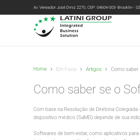
Av. Vereador José Diniz 2270, CEP: 04604-003- Brooklin - São
Home
Em Foco
Artigos
Como saber s
Como saber se o Sof
Com base na Resolução de Diretoria Colegiada 
dispositivo médico (SaMD) depende de sua indic
Softwares de bem-estar, como aplicativos para 