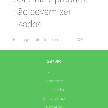
não devem ser
usados
Escrito por Latini Group em
02 Julho 2025
.
O GRUPO
A Latini
A Medstar
Latin Health
Corpo Técnico
Parcerias