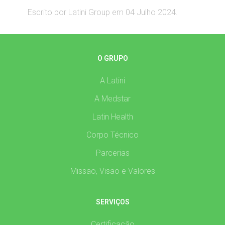
Escrito por Latini Group em
04 Julho 2024
.
O GRUPO
A Latini
A Medstar
Latin Health
Corpo Técnico
Parcerias
Missão, Visão e Valores
SERVIÇOS
Certificação