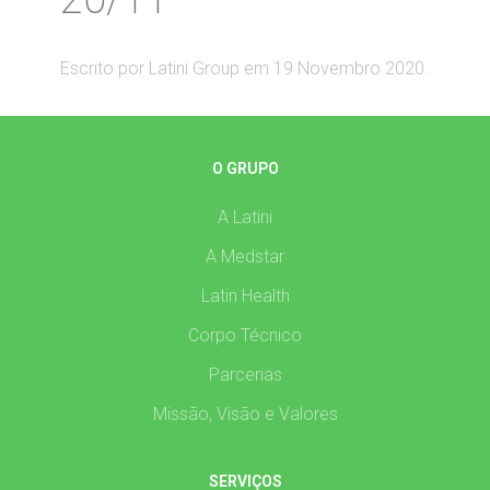
Escrito por Latini Group em
19 Novembro 2020
.
O GRUPO
A Latini
A Medstar
Latin Health
Corpo Técnico
Parcerias
Missão, Visão e Valores
SERVIÇOS