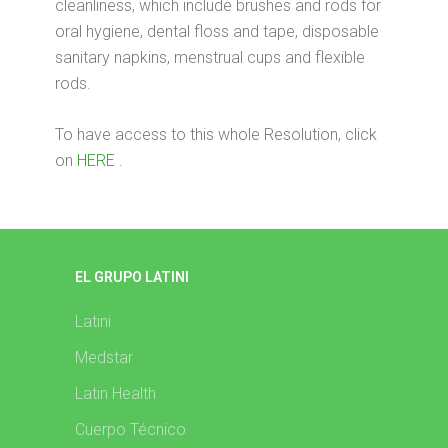
cleanliness, which include brushes and rods for
oral hygiene, dental floss and tape, disposable
sanitary napkins, menstrual cups and flexible
rods.
To have access to this whole Resolution, click
on
HERE
.
EL GRUPO LATINI
Latini
Medstar
Latin Health
Cuerpo Técnico