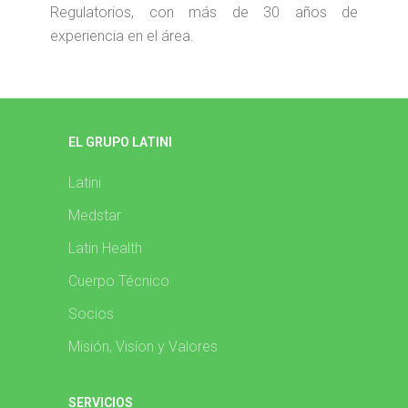
Regulatorios, con más de 30 años de
experiencia en el área.
EL GRUPO LATINI
Latini
Medstar
Latin Health
Cuerpo Técnico
Socios
Misión, Visíon y Valores
SERVICIOS