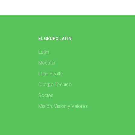
EL GRUPO LATINI
Latini
Medstar
Latin Health
Cuerpo Técnico
Socios
Misión, Visíon y Valores