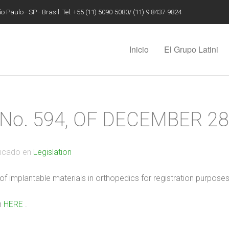
 Paulo - SP - Brasil. Tel. +55 (11) 5090-5080/ (11) 9 8437-9824
Inicio
El Grupo Latini
No. 594, OF DECEMBER 28
licado en
Legislation
g of implantable materials in orthopedics for registration purpos
n
HERE
.