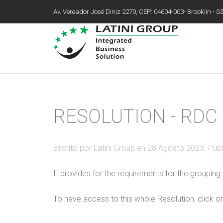
Av. Vereador José Diniz 2270, CEP: 04604-003- Brooklin - São
RESOLUTION - RDC 
Escrito por Latini Group en
28 Agosto 2023
. Pub
It provides for the requirements for the groupin
To have access to this whole Resolution, click o