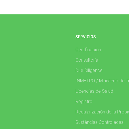
SERVICIOS
Certificación
Consultoría
Due Diligence
INMETRO / Ministerio de T
Licencias de Salud
Registro
Regularización de la Prop
Sustâncias Controladas