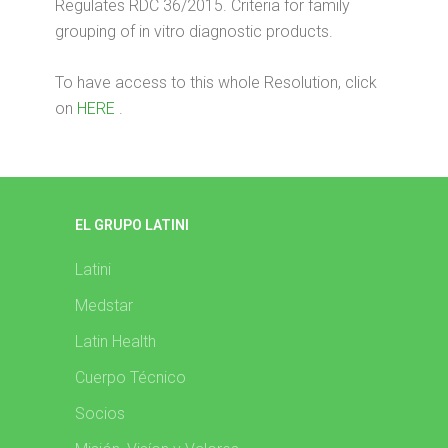
Regulates RDC 36/2015. Criteria for family
grouping of in vitro diagnostic products.
To have access to this whole Resolution, click
on
HERE
.
EL GRUPO LATINI
Latini
Medstar
Latin Health
Cuerpo Técnico
Socios