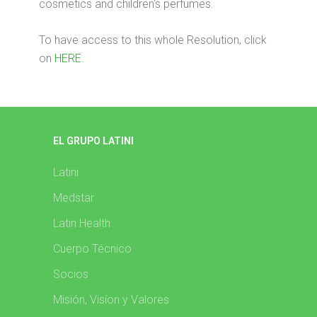
cosmetics and children's perfumes.
To have access to this whole Resolution, click
on
HERE.
EL GRUPO LATINI
Latini
Medstar
Latin Health
Cuerpo Técnico
Socios
Misión, Visíon y Valores