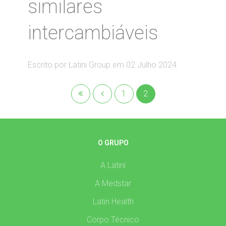
similares
intercambiáveis
Escrito por Latini Group em
02 Julho 2024
.
1
2
O GRUPO
A Latini
A Medstar
Latin Health
Corpo Técnico